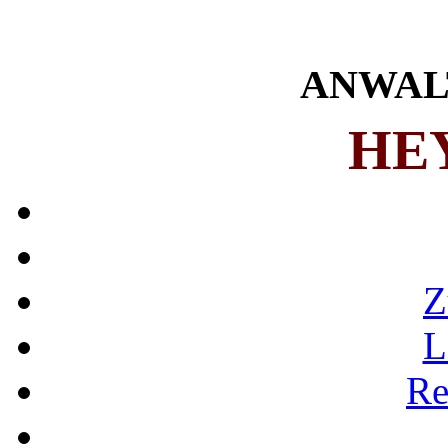
ANWAL
HE
Z
L
Re